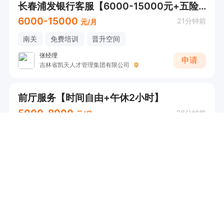
长春浦发银行客服【6000-15000元+五险一金+节日福利】
6000-15000
21分钟前
元/月
南关
免费培训
晋升空间
张经理
申请
吉林省凯天人才管理集团有限公司
前厅服务【时间自由+午休2小时】
5000-8000
26分钟前
元/月
二道
餐补
话补
节日福利
...
李双经理
申请
长春市安家合众房地产经纪有限公司
售前客服 （五险一金+8000-15000元）
8000-15000
43分钟前
元/月
南关
五险
餐补
住房公积金
...