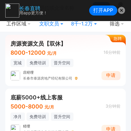
搜索
长春直聘
打开APP
地图
用app更方便！
工作区域
文职文员
8千-1.2万
筛选
急聘
房源资源文员【双休】
8000-12000
16分钟前
元/月
宽城
免费培训
晋升空间
庄经理
申请
长春市泰源房地产经纪有限公司
底薪5000+线上客服
5000-8000
3分钟前
元/月
净月
免费培训
晋升空间
经理
申请