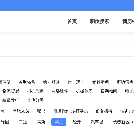
首页
职位搜索
简历
建装修
客服运营
会计财务
普工技工
教育培训
市场销售
物流贸易
司机后勤
网络硬件
机械仪表
咨询顾问
电子
编辑发行
其他分类
编写
高级文员
秘书
电脑操作员/打字员
前台接待
话务员
绿园
二道
高新
净月
经开
汽车城
长春新区（