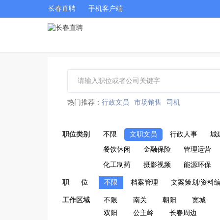
长春直聘
手机客户端
热门推荐：
行政文员
市场销售
司机
职位类别
不限
文职文员
行政人事
城
餐饮休闲
金融保险
管理运营
化工制药
摄影视频
能源环保
职 位
不限
档案管理
文案策划/资料
工作区域
不限
南关
朝阳
宽城
双阳
公主岭
长春周边