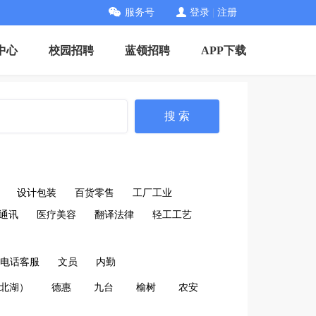
服务号
登录
|
注册
中心
校园招聘
蓝领招聘
APP下载
搜 索
设计包装
百货零售
工厂工业
通讯
医疗美容
翻译法律
轻工工艺
/电话客服
文员
内勤
北湖）
德惠
九台
榆树
农安