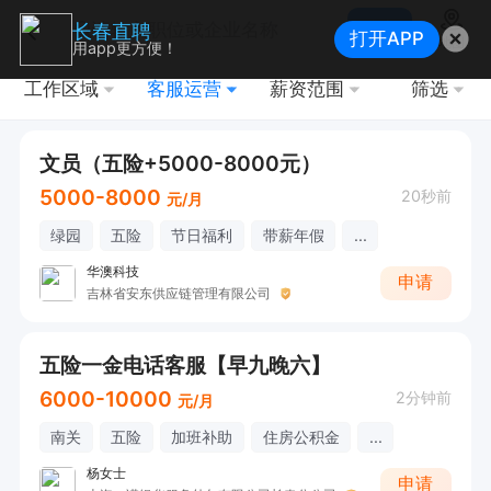
搜索
长春直聘
打开APP
地图
用app更方便！
工作区域
客服运营
薪资范围
筛选
文员（五险+5000-8000元）
5000-8000
20秒前
元/月
绿园
五险
节日福利
带薪年假
...
华澳科技
申请
吉林省安东供应链管理有限公司
五险一金电话客服【早九晚六】
6000-10000
2分钟前
元/月
南关
五险
加班补助
住房公积金
...
杨女士
申请