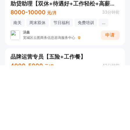
助贷助理【双休+待遇好+工作轻松+高薪资+有无经验均可】
8000-10000
33分钟前
元/月
南关
周末双休
节日福利
免费培训
...
汤鑫
申请
宽城区云图商务信息咨询服务中心
品牌运营专员【五险+工作餐】
4000-5000
42分钟前
元/月
绿园
五险
工作餐
晋升空间
高经理
申请
吉林省洮享荟商贸有限公司
新媒体账号运营+五险+不加班+待遇好
6000-12000
42分钟前
元/月
不限
五险
周末双休
加班补助
...