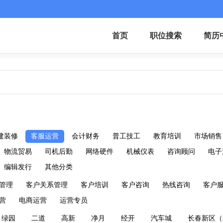
首页
职位搜索
简历
建装修
客服运营
会计财务
普工技工
教育培训
市场销售
物流贸易
司机后勤
网络硬件
机械仪表
咨询顾问
电子
编辑发行
其他分类
管理
客户关系管理
客户培训
客户咨询
热线咨询
客户
营
电商运营
运营专员
绿园
二道
高新
净月
经开
汽车城
长春新区（