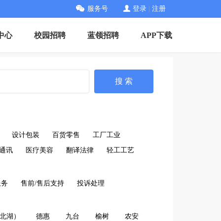
服务号
登录
|
注册
中心
校园招聘
蓝领招聘
APP下载
搜 索
设计包装
百货零售
工厂工业
通讯
医疗美容
翻译法律
轻工工艺
服务
售前/售后支持
投诉处理
北湖）
德惠
九台
榆树
农安