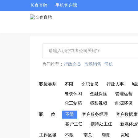
长春直聘
手机客户端
热门推荐：
行政文员
市场销售
司机
职位类别
不限
文职文员
行政人事
城
餐饮休闲
金融保险
管理运营
化工制药
摄影视频
能源环保
职 位
不限
客户服务经理
客户数据库
客户主任
接待处主任
新媒体运
工作区域
不限
南关
朝阳
宽城