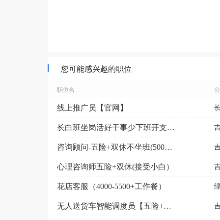
您可能感兴趣的职位
职位名
公
线上推广员【官网】
长白班坐岗活好干事少下班开支172.5/天供吃供住
咨询顾问-五险+双休不坐班(5000-9000元）
心理咨询师五险+双休(接受小白）
花店客服（4000-5500+工作餐）
无人送货车智能调度员【五险+节日福利+法休】