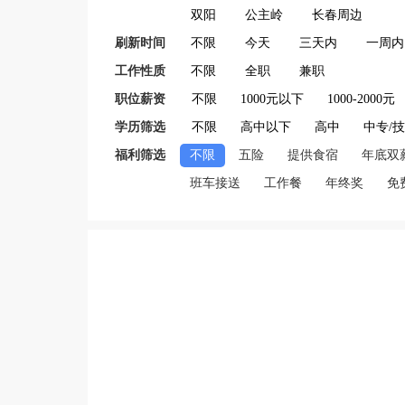
双阳
公主岭
长春周边
刷新时间
不限
今天
三天内
一周内
工作性质
不限
全职
兼职
职位薪资
不限
1000元以下
1000-2000元
学历筛选
不限
高中以下
高中
中专/
福利筛选
不限
五险
提供食宿
年底双
班车接送
工作餐
年终奖
免