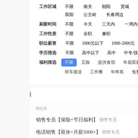
工作区域
不限
南关
朝阳
宽城
双阳
公主岭
长春周边
刷新时间
不限
今天
三天内
一周内
工作性质
不限
全职
兼职
职位薪资
不限
1000元以下
1000-2000元
学历筛选
不限
高中以下
高中
中专/
福利筛选
不限
五险
提供食宿
年底双
班车接送
工作餐
年终奖
免
职位名
销售专员【保险+节日福利】
销售专员
电话销售【双休+月薪5000+】
销售专员