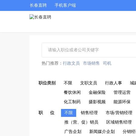
长春直聘
手机客户端
热门推荐：
行政文员
市场销售
司机
职位类别
不限
文职文员
行政人事
城
餐饮休闲
金融保险
管理运营
化工制药
摄影视频
能源环保
职 位
不限
销售经理
市场/营销经理
推（营、促）销员
区域销售经理
广告企划
新闻媒介企划
分销经