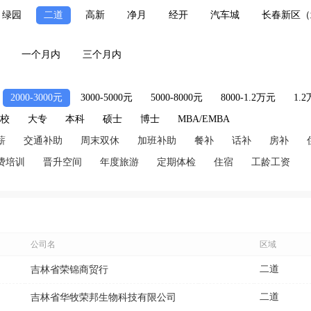
绿园
二道
高新
净月
经开
汽车城
长春新区（
一个月内
三个月内
2000-3000元
3000-5000元
5000-8000元
8000-1.2万元
1.
技校
大专
本科
硕士
博士
MBA/EMBA
薪
交通补助
周末双休
加班补助
餐补
话补
房补
费培训
晋升空间
年度旅游
定期体检
住宿
工龄工资
公司名
区域
二道
吉林省荣锦商贸行
二道
吉林省华牧荣邦生物科技有限公司