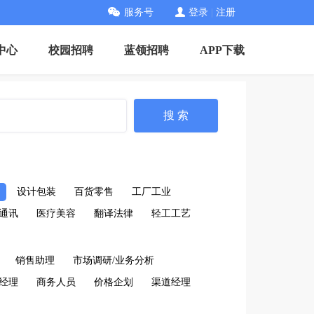
服务号
登录
|
注册
中心
校园招聘
蓝领招聘
APP下载
搜 索
设计包装
百货零售
工厂工业
通讯
医疗美容
翻译法律
轻工工艺
销售助理
市场调研/业务分析
经理
商务人员
价格企划
渠道经理