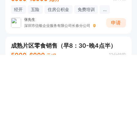
经开
五险
住房公积金
免费培训
...
张先生
申请
深圳市信银企业服务有限公司长春分公司
成熟片区零食销售（早8：30-晚4点半）
5000-6000
11分钟前
元/月
绿园
经理
申请
吉林省鑫鼎泰商贸有限公司
运营总监（1w+，福利优厚+年终奖）
10000-20000
11分钟前
元/月
实地核验
南关
工作餐
年终奖
免费培训
...