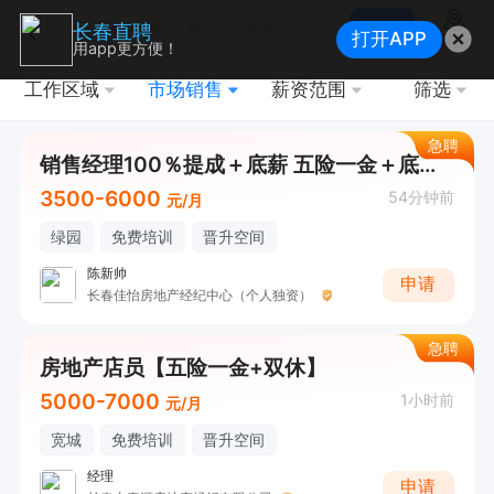
搜索
长春直聘
打开APP
地图
用app更方便！
工作区域
市场销售
薪资范围
筛选
急聘
销售经理100％提成＋底薪 五险一金＋底薪＋提成
3500-6000
54分钟前
元/月
绿园
免费培训
晋升空间
陈新帅
申请
长春佳怡房地产经纪中心（个人独资）
急聘
房地产店员【五险一金+双休】
5000-7000
1小时前
元/月
宽城
免费培训
晋升空间
经理
申请