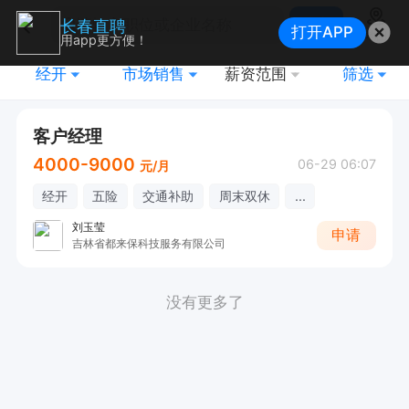
搜索
长春直聘
打开APP
地图
用app更方便！
经开
市场销售
薪资范围
筛选
客户经理
4000-9000
06-29 06:07
元/月
经开
五险
交通补助
周末双休
...
刘玉莹
申请
吉林省都来保科技服务有限公司
没有更多了