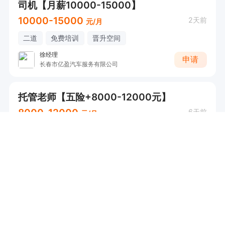
司机【月薪10000-15000】
10000-15000
2天前
元/月
二道
免费培训
晋升空间
徐经理
申请
长春市亿盈汽车服务有限公司
托管老师【五险+8000-12000元】
8000-12000
6天前
元/月
二道
五险
提供食宿
节日福利
...
阚继召
申请
长春市二道区盖伦教育培训学校有限公司
电话销售【五险+月薪7000+】
7000-15000
18天前
元/月
二道
五险
节日福利
免费培训
...