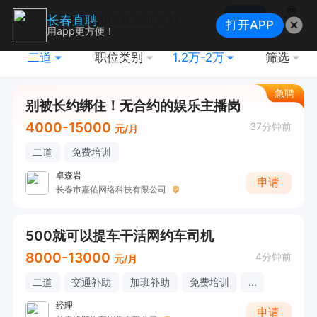
搜索
长春直聘
打开APP
地图
用app更方便！
二道
职位类别
1.2万-2万
筛选
急聘
别被长约绑住！无合约的娱乐主播岗
4000-15000
37分钟前
元/月
二道
免费培训
卓森岩
申请
长春市嘉佑网络科技有限公司
500就可以提车干活网约车司机
8000-13000
4分钟前
元/月
二道
交通补助
加班补助
免费培训
...
经理
申请