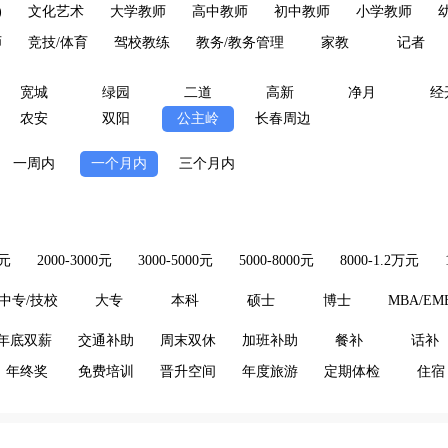
)
文化艺术
大学教师
高中教师
初中教师
小学教师
师
竞技/体育
驾校教练
教务/教务管理
家教
记者
宽城
绿园
二道
高新
净月
经
农安
双阳
公主岭
长春周边
一周内
一个月内
三个月内
0元
2000-3000元
3000-5000元
5000-8000元
8000-1.2万元
中专/技校
大专
本科
硕士
博士
MBA/EM
年底双薪
交通补助
周末双休
加班补助
餐补
话补
年终奖
免费培训
晋升空间
年度旅游
定期体检
住宿