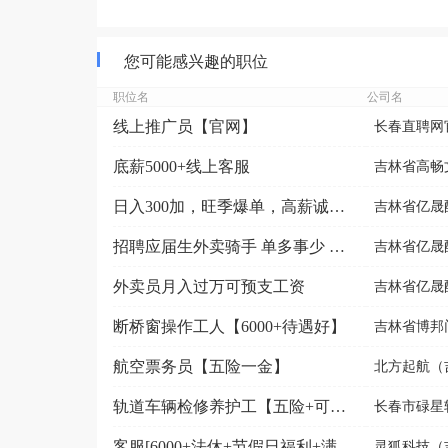
您可能感兴趣的职位
职位名
公司名
线上推广员【官网】
长春直聘网
底薪5000+线上客服
吉林省高畅
日入300加，旺季爆单，高薪诚聘送餐员
吉林省亿晟
招聘应届生外卖骑手 单多事少 可日结 月结
吉林省亿晟
外卖员月入过万可预支工资
吉林省亿晟
断桥窗操作工人【6000+待遇好】
吉林省博邦
航空票务员【五险一金】
北方起航（吉
轨道车辆检修养护工【五险+可接受应届毕业生+周末双休...
长春市碌星
客服[6000+法休+节假日福利+满一年五险一金]
灵狐科技（