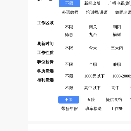
不限
新闻出版
广播电视(影
外语教师
培训师/讲师
舞蹈老
工作区域
不限
南关
朝阳
德惠
九台
榆树
刷新时间
不限
今天
三天内
工作性质
职位薪资
不限
全职
兼职
学历筛选
不限
1000元以下
1000-200
福利筛选
不限
高中以下
高中
不限
五险
提供食宿
带薪年假
班车接送
工作餐