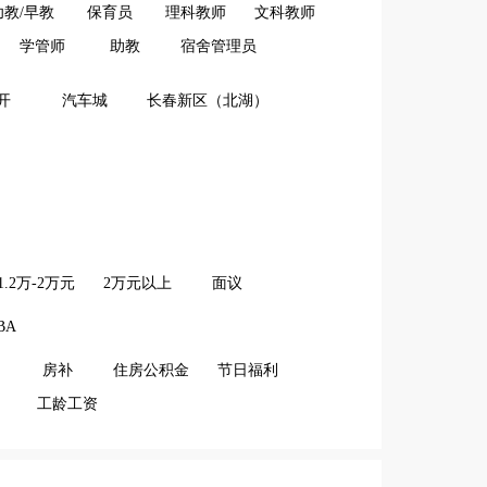
幼教/早教
保育员
理科教师
文科教师
学管师
助教
宿舍管理员
开
汽车城
长春新区（北湖）
1.2万-2万元
2万元以上
面议
BA
房补
住房公积金
节日福利
工龄工资