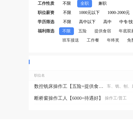
工作性质
不限
全职
兼职
职位薪资
不限
1000元以下
1000-2000元
学历筛选
不限
高中以下
高中
中专/
福利筛选
不限
五险
提供食宿
年底双
班车接送
工作餐
年终奖
免
职位名
数控铣床操作工【五险+提供食宿】
车、铣、刨、
断桥窗操作工人【6000+待遇好】
操作工/普工