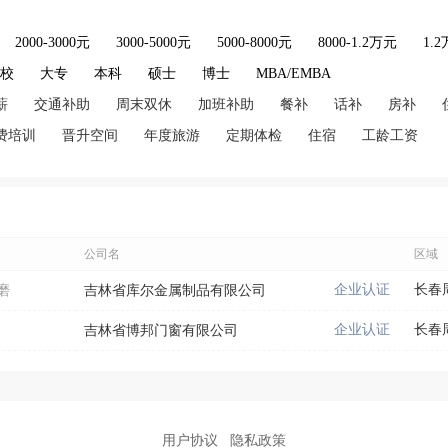
2000-3000元
3000-5000元
5000-8000元
8000-1.2万元
1.
技校
大专
本科
硕士
博士
MBA/EMBA
薪
交通补助
周末双休
加班补助
餐补
话补
房补
费培训
晋升空间
年度旅游
定期体检
住宿
工龄工资
公司名
区域
企业认证
长春
磨
吉林省库尔金属制品有限公司
企业认证
长春
吉林省博邦门窗有限公司
用户协议
隐私政策