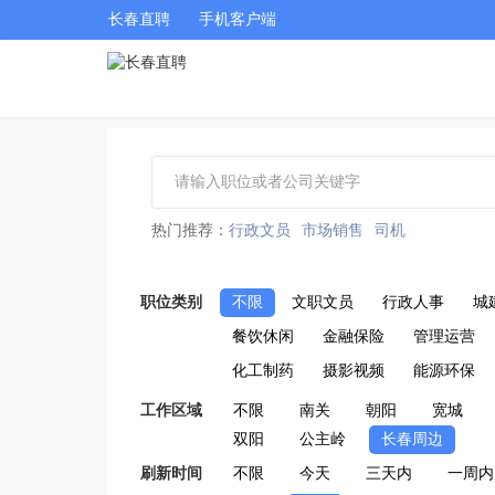
长春直聘
手机客户端
热门推荐：
行政文员
市场销售
司机
职位类别
不限
文职文员
行政人事
城
餐饮休闲
金融保险
管理运营
化工制药
摄影视频
能源环保
工作区域
不限
南关
朝阳
宽城
双阳
公主岭
长春周边
刷新时间
不限
今天
三天内
一周内