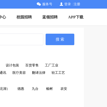
服务号
登录
|
注册
中心
校园招聘
蓝领招聘
APP下载
搜 索
设计包装
百货零售
工厂工业
通讯
医疗美容
翻译法律
轻工工艺
北湖）
德惠
九台
榆树
农安