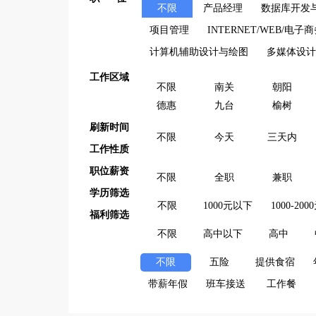
不限
产品经理
数据库开发与
项目管理
INTERNET/WEB/电子
计算机辅助设计与绘图
多媒体设计
工作区域
不限
南关
朝阳
德惠
九台
榆树
刷新时间
不限
今天
三天内
工作性质
职位薪资
不限
全职
兼职
学历筛选
不限
1000元以下
1000-200
福利筛选
不限
高中以下
高中
不限
五险
提供食宿
带薪年假
班车接送
工作餐