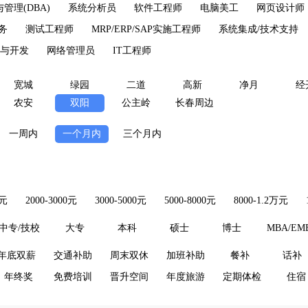
管理(DBA)
系统分析员
软件工程师
电脑美工
网页设计师
商务
测试工程师
MRP/ERP/SAP实施工程师
系统集成/技术支持
与开发
网络管理员
IT工程师
宽城
绿园
二道
高新
净月
经
农安
双阳
公主岭
长春周边
一周内
一个月内
三个月内
0元
2000-3000元
3000-5000元
5000-8000元
8000-1.2万元
中专/技校
大专
本科
硕士
博士
MBA/EM
年底双薪
交通补助
周末双休
加班补助
餐补
话补
年终奖
免费培训
晋升空间
年度旅游
定期体检
住宿