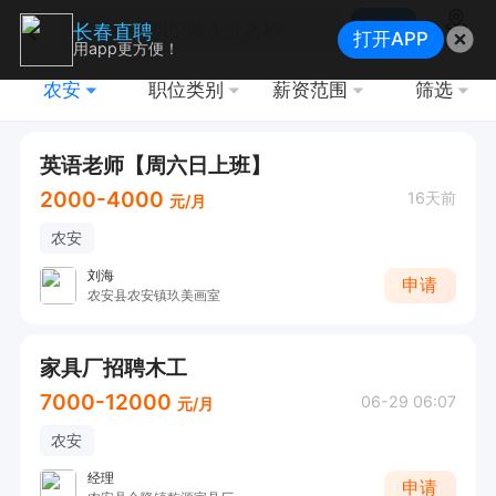
搜索
长春直聘
打开APP
地图
用app更方便！
农安
职位类别
薪资范围
筛选
英语老师【周六日上班】
2000-4000
16天前
元/月
农安
刘海
申请
农安县农安镇玖美画室
家具厂招聘木工
7000-12000
06-29 06:07
元/月
农安
经理
申请