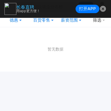
搜索
长春直聘
打开APP
地图
用app更方便！
德惠
百货零售
薪资范围
筛选
暂无数据