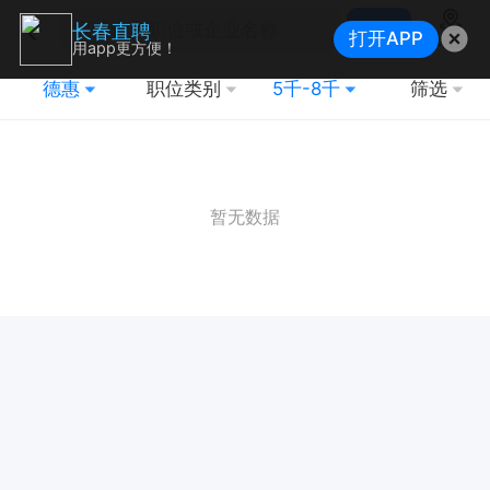
搜索
长春直聘
打开APP
地图
用app更方便！
德惠
职位类别
5千-8千
筛选
暂无数据