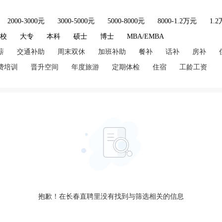
2000-3000元
3000-5000元
5000-8000元
8000-1.2万元
1.
技校
大专
本科
硕士
博士
MBA/EMBA
薪
交通补助
周末双休
加班补助
餐补
话补
房补
费培训
晋升空间
年度旅游
定期体检
住宿
工龄工资
抱歉！在长春直聘里没有找到与筛选相关的信息