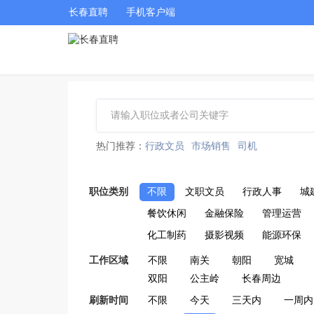
长春直聘
手机客户端
热门推荐：
行政文员
市场销售
司机
职位类别
不限
文职文员
行政人事
城
餐饮休闲
金融保险
管理运营
化工制药
摄影视频
能源环保
工作区域
不限
南关
朝阳
宽城
双阳
公主岭
长春周边
刷新时间
不限
今天
三天内
一周内