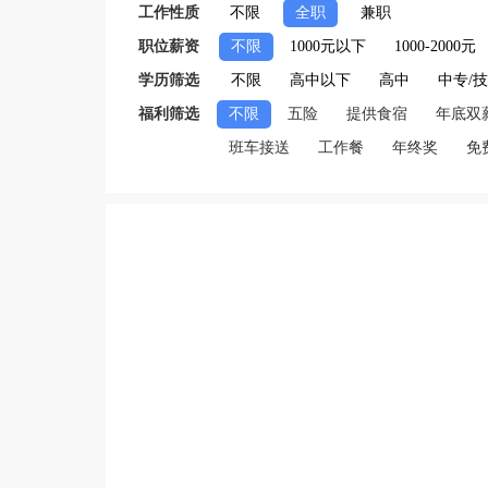
工作性质
不限
全职
兼职
职位薪资
不限
1000元以下
1000-2000元
学历筛选
不限
高中以下
高中
中专/
福利筛选
不限
五险
提供食宿
年底双
班车接送
工作餐
年终奖
免