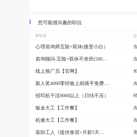
您可能感兴趣的职位
职位名
公
心理咨询师五险+双休(接受小白）
咨询顾问-五险+双休不坐班(5000-9000元）
线上推广员【官网】
新人奖4000零经验上岗骑手免费用车
招司机干活9000以上（日结不压）
钣金大工【工作餐】
机修大工【工作餐】
装卸工人《提供食宿+月薪5天一结算》