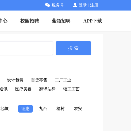
服务号
登录
|
注册
中心
校园招聘
蓝领招聘
APP下载
搜 索
设计包装
百货零售
工厂工业
通讯
医疗美容
翻译法律
轻工工艺
北湖）
德惠
九台
榆树
农安