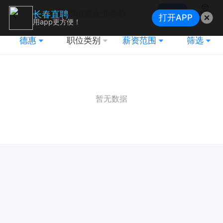
搜索
长春直聘
打开APP
地图
用app更方便！
德惠
职位类别
薪资范围
筛选
暂无数据