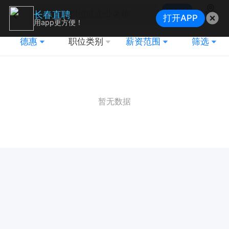
搜索
长春直聘
打开APP
地图
用app更方便！
德惠
职位类别
薪资范围
筛选
暂无数据