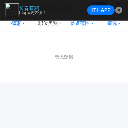
搜索
长春直聘
打开APP
地图
用app更方便！
德惠
职位类别
薪资范围
筛选
暂无数据