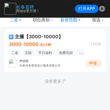
搜索
长春直聘
打开APP
地图
用app更方便！
二道
职位类别
薪资范围
筛选
主播【3000-10000】
兼
3000-10000
13天前
元/小时
二道
五险
节日福利
免费培训
...
芦经理
申请
长春传奇展馆设计服务有限公司
没有更多了