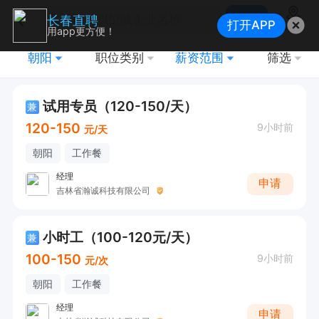
搜索
长春直聘
打开APP
地图
用app更方便！
朝阳
职位类别
薪资范围
筛选
试用专员（120-150/天）
兼
120-150
9小时前
元/天
朝阳
工作餐
经理
申请
吉林省瀚诚科技有限公司
小时工（100-120元/天）
兼
100-150
9小时前
元/次
朝阳
工作餐
经理
申请