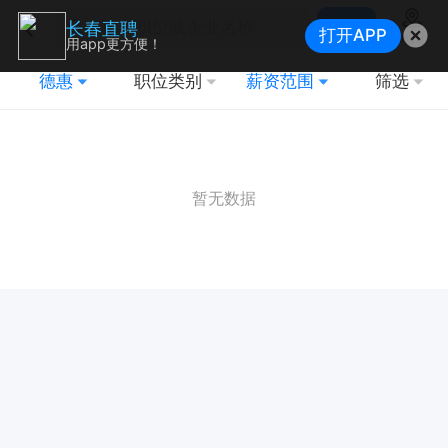
搜索
长春直聘
打开APP
地图
用app更方便！
德惠
职位类别
薪资范围
筛选
暂无数据