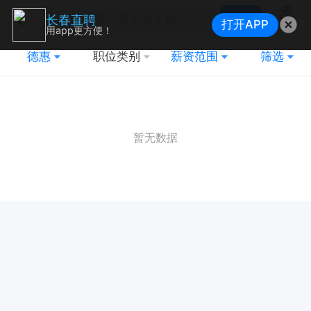
搜索
长春直聘
打开APP
地图
用app更方便！
德惠
职位类别
薪资范围
筛选
暂无数据