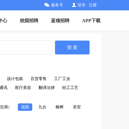
服务号
登录
|
注册
中心
校园招聘
蓝领招聘
APP下载
搜 索
设计包装
百货零售
工厂工业
通讯
医疗美容
翻译法律
轻工工艺
北湖）
德惠
九台
榆树
农安