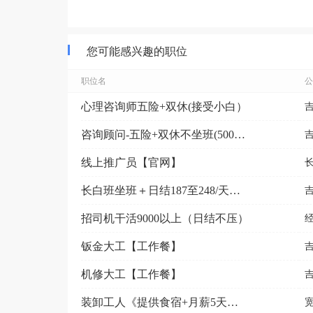
您可能感兴趣的职位
职位名
公
心理咨询师五险+双休(接受小白）
咨询顾问-五险+双休不坐班(5000-9000元）
线上推广员【官网】
长白班坐班＋日结187至248/天＋月薪5500加电...
招司机干活9000以上（日结不压）
钣金大工【工作餐】
机修大工【工作餐】
装卸工人《提供食宿+月薪5天一结算》