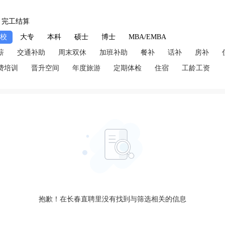
完工结算
技校
大专
本科
硕士
博士
MBA/EMBA
薪
交通补助
周末双休
加班补助
餐补
话补
房补
费培训
晋升空间
年度旅游
定期体检
住宿
工龄工资
抱歉！在长春直聘里没有找到与筛选相关的信息