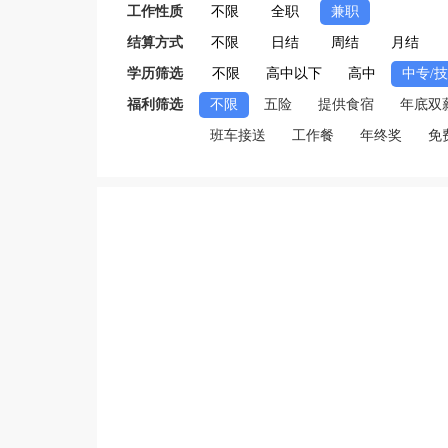
工作性质
不限
全职
兼职
结算方式
不限
日结
周结
月结
学历筛选
不限
高中以下
高中
中专/
福利筛选
不限
五险
提供食宿
年底双
班车接送
工作餐
年终奖
免