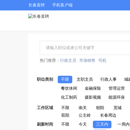
长春直聘
手机客户端
热门推荐：
行政文员
市场销售
司机
职位类别
不限
文职文员
行政人事
城
餐饮休闲
金融保险
管理运营
化工制药
摄影视频
能源环保
工作区域
不限
南关
朝阳
宽城
双阳
公主岭
长春周边
刷新时间
不限
今天
三天内
一周内