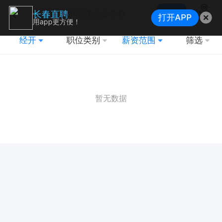
搜索
长春直聘
打开APP
地图
用app更方便！
经开
职位类别
薪资范围
筛选
暂无数据