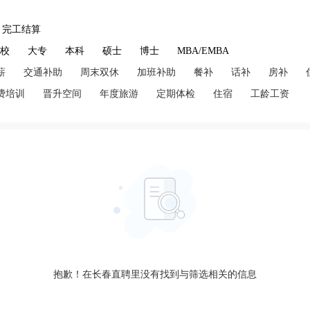
完工结算
技校
大专
本科
硕士
博士
MBA/EMBA
薪
交通补助
周末双休
加班补助
餐补
话补
房补
费培训
晋升空间
年度旅游
定期体检
住宿
工龄工资
抱歉！在长春直聘里没有找到与筛选相关的信息