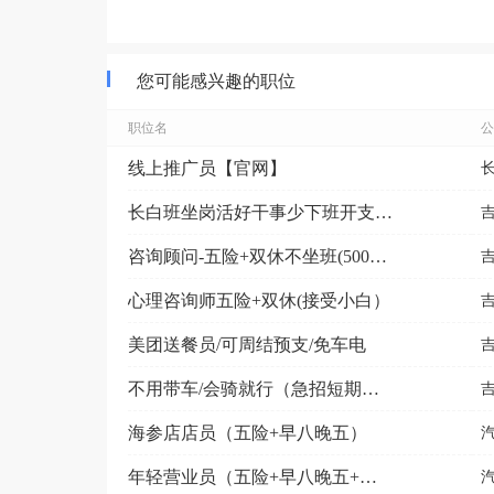
您可能感兴趣的职位
职位名
公
线上推广员【官网】
长白班坐岗活好干事少下班开支172.5/天供吃供住
咨询顾问-五险+双休不坐班(5000-9000元）
心理咨询师五险+双休(接受小白）
美团送餐员/可周结预支/免车电
不用带车/会骑就行（急招短期骑手）
海参店店员（五险+早八晚五）
年轻营业员（五险+早八晚五+就近分配）