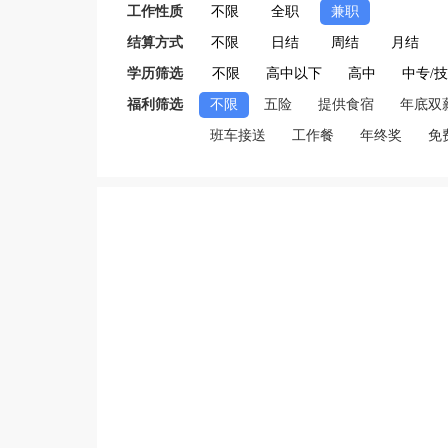
工作性质
不限
全职
兼职
结算方式
不限
日结
周结
月结
学历筛选
不限
高中以下
高中
中专/
福利筛选
不限
五险
提供食宿
年底双
班车接送
工作餐
年终奖
免