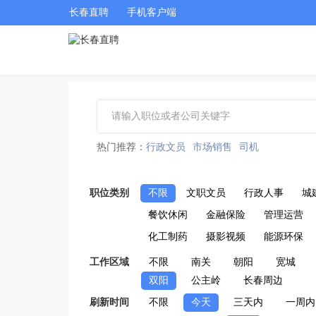
长春直聘
手机客户端
热门推荐：
行政文员
市场销售
司机
职位类别
不限
文职文员
行政人事
城
餐饮休闲
金融保险
管理运营
化工制药
摄影视频
能源环保
工作区域
不限
南关
朝阳
宽城
双阳
公主岭
长春周边
刷新时间
不限
今天
三天内
一周内