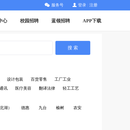
服务号
登录
|
注册
中心
校园招聘
蓝领招聘
APP下载
搜 索
设计包装
百货零售
工厂工业
通讯
医疗美容
翻译法律
轻工工艺
北湖）
德惠
九台
榆树
农安