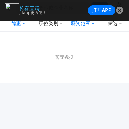
搜索
长春直聘
打开APP
地图
用app更方便！
德惠
职位类别
薪资范围
筛选
暂无数据