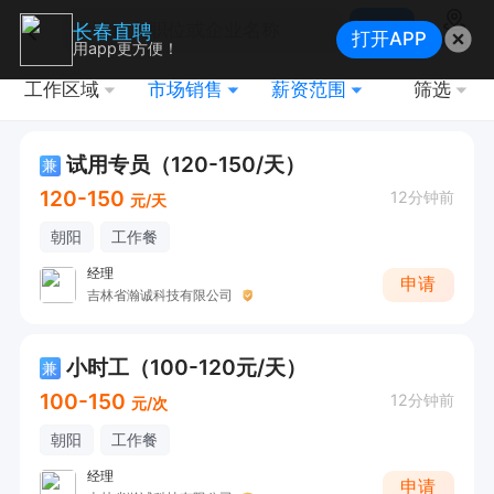
搜索
长春直聘
打开APP
地图
用app更方便！
工作区域
市场销售
薪资范围
筛选
试用专员（120-150/天）
兼
120-150
12分钟前
元/天
朝阳
工作餐
经理
申请
吉林省瀚诚科技有限公司
小时工（100-120元/天）
兼
100-150
12分钟前
元/次
朝阳
工作餐
经理
申请