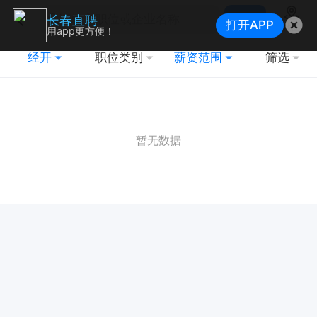
搜索
长春直聘
打开APP
地图
用app更方便！
经开
职位类别
薪资范围
筛选
暂无数据