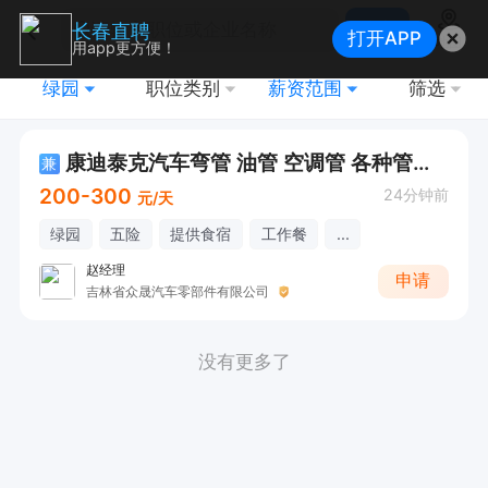
搜索
长春直聘
打开APP
地图
用app更方便！
绿园
职位类别
薪资范围
筛选
康迪泰克汽车弯管 油管 空调管 各种管路日结240-300天
兼
200-300
24分钟前
元/天
绿园
五险
提供食宿
工作餐
...
赵经理
申请
吉林省众晟汽车零部件有限公司
没有更多了