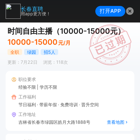
长春直聘
打开APP
用app更方便！
时间自由主播（10000-15000元）
10000-15000
元/月
全职
绿园
招5人
更新：7月22日
浏览：118次
职位要求
经验不限
学历不限
工作福利
节日福利
带薪年假
免费培训
晋升空间
工作地址
吉林省长春市绿园区皓月大路1888号
查看地图