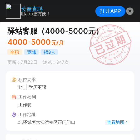
长春直聘
打开APP
用app更方便！
驿站客服（4000-5000元）
4000-5000
元/月
全职
宽城
招3人
更新：7月22日
浏览：347次
职位要求
1年
学历不限
工作福利
工作餐
工作地址
北环城恒大江湾校区正门门口
查看地图