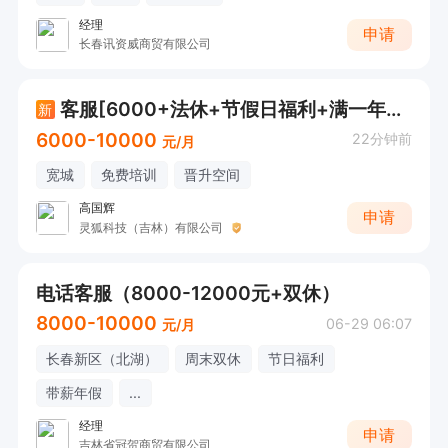
经理
申请
长春讯资威商贸有限公司
客服[6000+法休+节假日福利+满一年五险一金]
新
6000-10000
22分钟前
元/月
宽城
免费培训
晋升空间
高国辉
申请
灵狐科技（吉林）有限公司
电话客服（8000-12000元+双休）
8000-10000
06-29 06:07
元/月
长春新区（北湖）
周末双休
节日福利
带薪年假
...
经理
申请
吉林省冠贺商贸有限公司