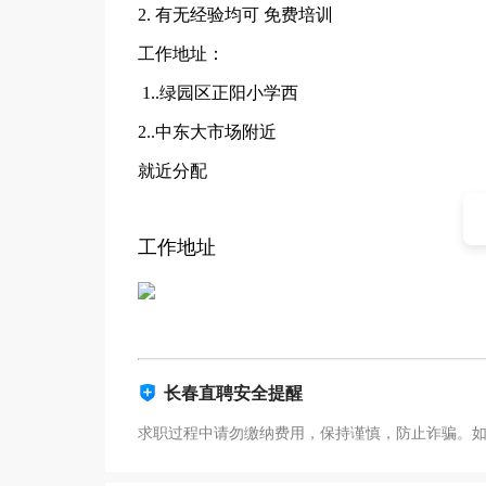
2. 有无经验均可 免费培训
工作地址：
1..绿园区正阳小学西
2..中东大市场附近
就近分配
工作地址
长春直聘安全提醒
求职过程中请勿缴纳费用，保持谨慎，防止诈骗。