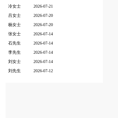
冷女士
2026-07-21
吕女士
2026-07-20
杨女士
2026-07-20
张女士
2026-07-14
石先生
2026-07-14
李先生
2026-07-14
刘女士
2026-07-14
刘先生
2026-07-12