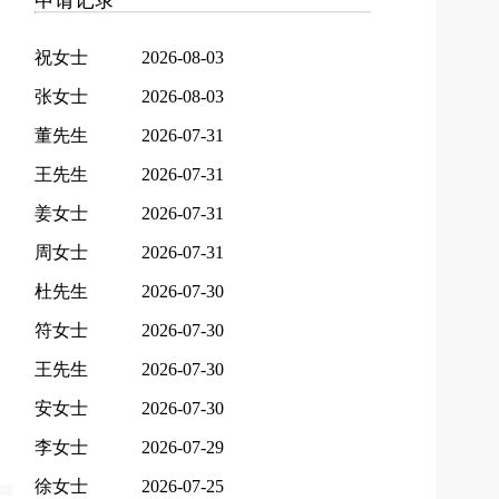
申请记录
祝女士
2026-08-03
张女士
2026-08-03
董先生
2026-07-31
王先生
2026-07-31
姜女士
2026-07-31
周女士
2026-07-31
杜先生
2026-07-30
符女士
2026-07-30
王先生
2026-07-30
安女士
2026-07-30
李女士
2026-07-29
徐女士
2026-07-25