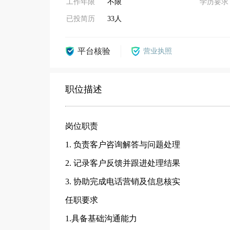
工作年限
不限
学历要求
已投简历
33人
平台核验
营业执照
职位描述
岗位职责
1. 负责客户咨询解答与问题处理
2. 记录客户反馈并跟进处理结果
3. 协助完成电话营销及信息核实
任职要求
1.具备基础沟通能力