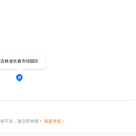
吉林省长春市绿园区
如有不实，请立即举报！
我要举报 >