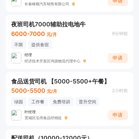
申请
长春峰顺汽车销售有限公司
夜班司机7000辅助拉电地牛
6000-7000
9分钟前
元/月
不限
提供食宿
经理
申请
经济技术开发区鸿源物流代理中心
食品送货司机 【5000-5500+午餐】
5000-5500
2小时前
元/月
绿园
工作餐
免费培训
晋升空间
叶经理
申请
宽城区泓伟食品经销处
配送司机（10000-12000元）