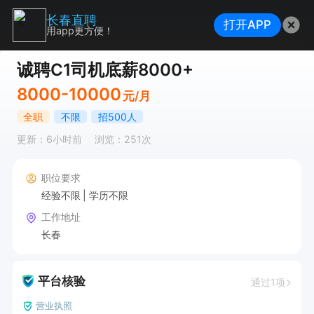
长春直聘
打开APP
用app更方便！
诚聘C1司机底薪8000+
8000-10000
元/月
全职
不限
招500人
更新：6小时前
浏览：251次
职位要求
经验不限
学历不限
工作地址
长春
平台核验
通过1项
营业执照