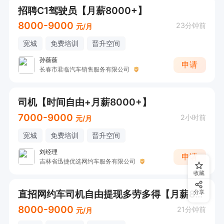
招聘C1驾驶员【月薪8000+】
8000-9000
23分钟前
元/月
宽城
免费培训
晋升空间
孙薇薇
申请
长春市君临汽车销售服务有限公司
司机【时间自由+月薪8000+】
7000-9000
2小时前
元/月
宽城
免费培训
晋升空间
刘经理
申请
吉林省迅捷优选网约车服务有限公司
收藏
直招网约车司机自由提现多劳多得【月薪8000+】
分享
8000-9000
21分钟前
元/月