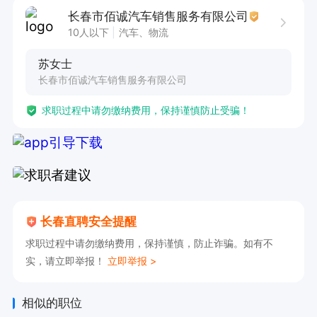
3. 具备强烈的责任心和良好的服务意识，能够为
长春市佰诚汽车销售服务有限公司
公司提供优质服务。

10人以下
汽车、物流
4. 熟悉车辆基本维护保养知识，确保车辆行驶安
苏女士
全。

长春市佰诚汽车销售服务有限公司
5. 具备应急处理能力，能够应对突发情况并妥善
求职过程中请勿缴纳费用，保持谨慎防止受骗！
解决。

6. 工作认真负责，遵守公司规章制度，服从工作安
排。

本岗位诚聘优秀司机，待遇优厚，期待您的加入！
长春直聘安全提醒
凭借您的专业驾驶技能和高度责任心，为公司的车
求职过程中请勿缴纳费用，保持谨慎，防止诈骗。如有不
辆运营提供坚实保障，共创美好未来！
实，请立即举报！
立即举报 >
相似的职位