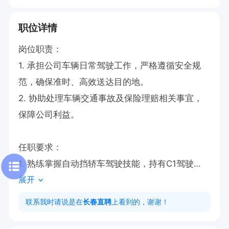
职位详情
岗位职责：

1. 承担公司车辆日常驾驶工作，严格遵循安全规
范，确保准时、高效送达目的地。

2. 协助处理车辆交通事故及保险理赔相关事宜，
保障公司利益。

任职要求：

1. 熟练掌握自动挡轿车驾驶技能，持有C1驾驶
展开
证。

2. 拥有良好的驾驶习惯和安全意识，无重大交通
联系我时请说是在
长春直聘
上看到的，谢谢！
事故记录。
