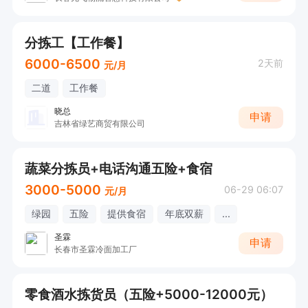
分拣工【工作餐】
6000-6500
2天前
元/月
二道
工作餐
晓总
申请
吉林省绿艺商贸有限公司
蔬菜分拣员+电话沟通五险+食宿
3000-5000
06-29 06:07
元/月
绿园
五险
提供食宿
年底双薪
...
圣霖
申请
长春市圣霖冷面加工厂
零食酒水拣货员（五险+5000-12000元）