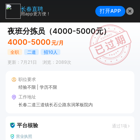
长春直聘
打开APP
用app更方便！
夜班分拣员（4000-5000元）
4000-5000
元/月
全职
二道
招10人
更新：7月21日
浏览：2089次
职位要求
经验不限
学历不限
工作地址
长春二道三道镇长石公路东润苯板院内
平台核验
通过1项
营业执照