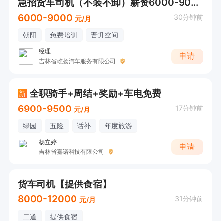
急招货车司机（不装不卸）薪资6000-9000
6000-9000
30分钟前
元/月
朝阳
免费培训
晋升空间
经理
申请
吉林省屹扬汽车服务有限公司
全职骑手+周结+奖励+车电免费
新
6900-9500
17分钟前
元/月
绿园
五险
话补
年度旅游
杨立婷
申请
吉林省嘉诺科技有限公司
货车司机【提供食宿】
8000-12000
31分钟前
元/月
二道
提供食宿