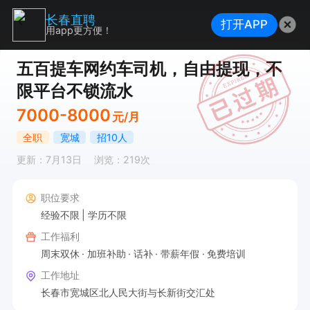
长春直聘
打开APP
用app更方便！
五百提车网约车司机，自由提现，不
限平台不锁流水
7000-8000
元/月
全职
宽城
招10人
更新：7月13日
浏览：219次
职位要求
经验不限
学历不限
工作福利
周末双休
加班补助
话补
带薪年假
免费培训
工作地址
长春市宽城区北人民大街与长新街交汇处