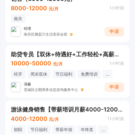
8000-12000
1小时前
元/月
南关
经理
申请
南关区雅茹兰生活美容会馆
助贷专员【双休+待遇好+工作轻松+高薪资+有无经验均可】
10000-50000
1小时前
元/月
经开
周末双休
节日福利
免费培训
...
汤鑫
申请
宽城区云图商务信息咨询服务中心
游泳健身销售【带薪培训月薪4000-12000】
4000-12000
11小时前
元/月
朝阳
节日福利
带薪年假
年终奖
...