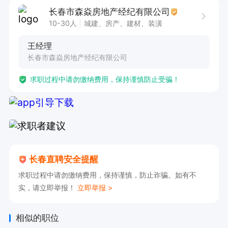
作。岗位职责明确，需精准录入房屋信息，同时通
长春市森焱房地产经纪有限公司
过高质量的拍照和视频拍摄，为客户呈现房屋详
10-30人
城建、房产、建材、装潢
情。任职要求方面，即使您是行业小白也无需担
王经理
忧，我们有资深前辈悉心指导。在这里，您将有机
长春市森焱房地产经纪有限公司
会快速积累行业经验，提升自身能力。工作时间固
求职过程中请勿缴纳费用，保持谨慎防止受骗！
定，为您提供稳定的工作环境。
长春直聘安全提醒
求职过程中请勿缴纳费用，保持谨慎，防止诈骗。如有不
实，请立即举报！
立即举报 >
相似的职位