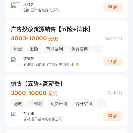
王虹亮
申请
朝阳区帝诺健身俱乐部
广告投放资源销售【五险+法休】
4000-10000
12分钟前
元/月
绿园
五险
节日福利
免费培训
...
谭莹莹
申请
春潮文化传媒（吉林）有限公司
销售【五险+高薪资】
3000-10000
2小时前
元/月
宽城
工作餐
免费培训
晋升空间
...
英子姐
申请
吉林省军诚商贸有限公司