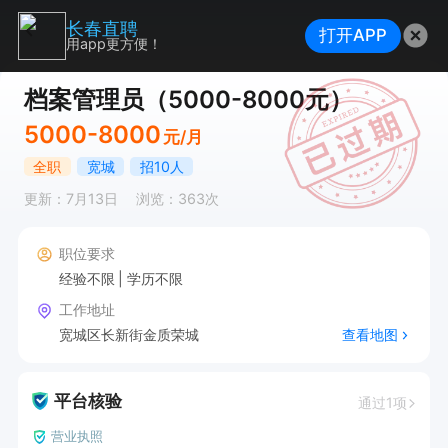
长春直聘
打开APP
用app更方便！
档案管理员（5000-8000元）
5000-8000
元/月
全职
宽城
招10人
更新：7月13日
浏览：363次
职位要求
经验不限
学历不限
工作地址
宽城区长新街金质荣城
查看地图
平台核验
通过1项
营业执照