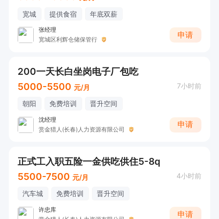
宽城
提供食宿
年底双薪
张经理
申请
宽城区利辉仓储保管行
200一天长白坐岗电子厂包吃
5000-5500
7小时前
元/月
朝阳
免费培训
晋升空间
沈经理
申请
赏金猎人(长春)人力资源有限公司
正式工入职五险一金供吃供住5-8q
5500-7500
4小时前
元/月
汽车城
免费培训
晋升空间
许忠库
申请