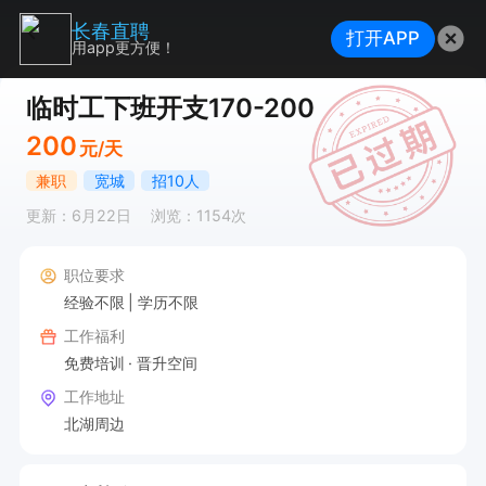
长春直聘
打开APP
用app更方便！
临时工下班开支170-200
200
元/天
兼职
宽城
招10人
更新：6月22日
浏览：1154次
职位要求
经验不限
学历不限
工作福利
免费培训
晋升空间
工作地址
北湖周边