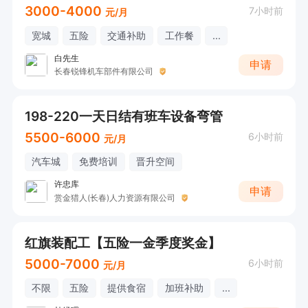
3000-4000
7小时前
元/月
宽城
五险
交通补助
工作餐
...
白先生
申请
长春锐锋机车部件有限公司
198-220一天日结有班车设备弯管
5500-6000
6小时前
元/月
汽车城
免费培训
晋升空间
许忠库
申请
赏金猎人(长春)人力资源有限公司
红旗装配工【五险一金季度奖金】
5000-7000
6小时前
元/月
不限
五险
提供食宿
加班补助
...