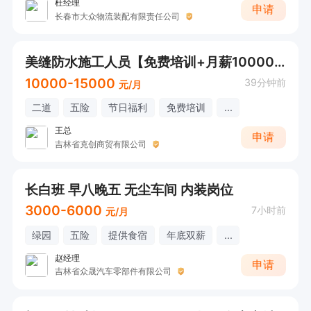
杜经理
申请
长春市大众物流装配有限责任公司
美缝防水施工人员【免费培训+月薪10000+】
10000-15000
39分钟前
元/月
二道
五险
节日福利
免费培训
...
王总
申请
吉林省克创商贸有限公司
长白班 早八晚五 无尘车间 内装岗位
3000-6000
7小时前
元/月
绿园
五险
提供食宿
年底双薪
...
赵经理
申请
吉林省众晟汽车零部件有限公司