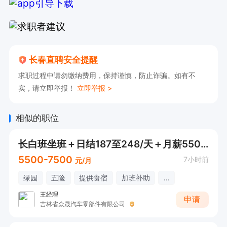
长春直聘安全提醒
求职过程中请勿缴纳费用，保持谨慎，防止诈骗。如有不
实，请立即举报！
立即举报 >
相似的职位
长白班坐班＋日结187至248/天＋月薪5500加电子厂
5500-7500
7小时前
元/月
绿园
五险
提供食宿
加班补助
...
王经理
申请
吉林省众晟汽车零部件有限公司