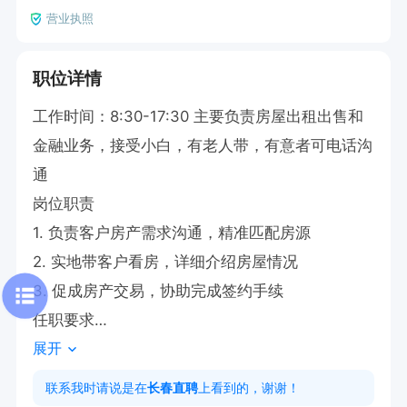
营业执照
职位详情
工作时间：8:30-17:30 主要负责房屋出租出售和
金融业务，接受小白，有老人带，有意者可电话沟
通

岗位职责

1. 负责客户房产需求沟通，精准匹配房源

2. 实地带客户看房，详细介绍房屋情况

3. 促成房产交易，协助完成签约手续

任职要求

展开
1. 大专及以上学历，不限专业

2. 具备良好沟通能力，抗压能力强
联系我时请说是在
长春直聘
上看到的，谢谢！