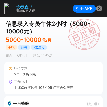
长春直聘
打开APP
用app更方便！
信息录入专员午休2小时（5000-
10000元）
5000-10000
元/月
全职
经开
招20人
更新：6月26日
浏览：145次
职位要求
2年
学历不限
工作地址
北海路临河风景 10S-105 门市合众房产
平台核验
通过1项