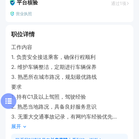
平台核验
通过1项
营业执照
职位详情
工作内容

1. 负责安全接送乘客，确保行程顺利

2. 维护车辆整洁，定期进行车辆保养

3. 熟悉所在城市路况，规划最优路线

要求

1. 持有C1及以上驾照，驾驶经验

2. 熟悉当地路况，具备良好服务意识

3. 无重大交通事故记录，有网约车经验优先

展开
工作时间

时间自由，可自行安排每日工作时段