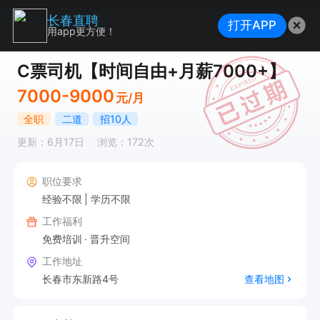
长春直聘
打开APP
用app更方便！
C票司机【时间自由+月薪7000+】
7000-9000
元/月
全职
二道
招10人
更新：6月17日
浏览：172次
职位要求
经验不限
学历不限
工作福利
免费培训
晋升空间
工作地址
长春市东新路4号
查看地图