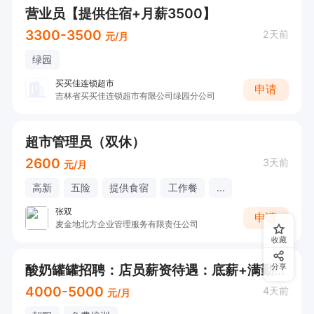
营业员【提供住宿+月薪3500】
3300-3500
2天前
元/月
绿园
买买佳连锁超市
申请
吉林省买买佳连锁超市有限公司绿园分公司
超市管理员（双休）
2600
3天前
元/月
高新
五险
提供食宿
工作餐
...
张双
申请
麦金地北方企业管理服务有限责任公司
收藏
酸奶罐罐招聘：店员薪资待遇：底薪+满勤+绩效+提成
分享
4000-5000
4天前
元/月