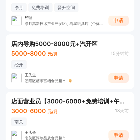
净月
免费培训
晋升空间
经理
申请
净月高新技术产业开发区小海星玩具店（个体工商户）
店内导购5000-8000元+汽开区
5000-8000
15分钟前
元/月
经开
王先生
申请
朝阳区粞米富粞食品超市
店面营业员【3000-6000+免费培训+午餐】
3000-6000
18天前
元/月
南关
王店长
申请
南关区淳珍品质食品超市