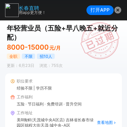
长春直聘
打开APP
用app更方便！
年轻营业员（五险+早八晚五+就近分
配）
8000-15000
元/月
全职
不限
招10人
更新：6月23日
浏览：755次
职位要求
经验不限
学历不限
工作福利
五险
节日福利
免费培训
晋升空间
工作地址
美R嗨鲜(天茂城中央A区店) 吉林省长春市绿
查看地图
园区锦程大街天茂·城中央-A区