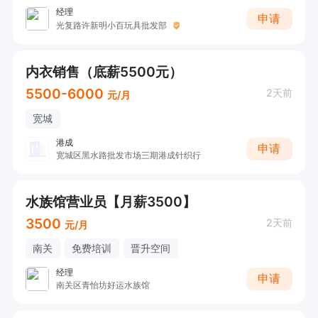
经理
申请
光复路许新明小百玩具批发部
内衣销售（底薪5500元）
5500-6000
2天前
元/月
宽城
港成
申请
宽城区黑水路批发市场三期港成针织行
水族馆营业员【月薪3500】
3500
2天前
元/月
南关
免费培训
晋升空间
经理
申请
南关区青怡坊好运水族馆