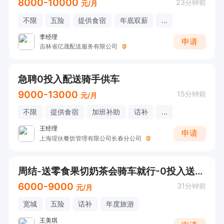
8000-10000
23分钟前
元/月
不限
五险
提供食宿
年底双薪
...
李经理
申请
吉林省亿晟配送服务有限公司
急聘0投入配送骑手供车
9000-13000
15分钟前
元/月
不限
提供食宿
加班补助
话补
...
王经理
申请
上海瑆伙餐饮管理有限公司长春分公司
周结-送零食果切奶茶会骑车就行-0投入送餐员
6000-9000
31分钟前
元/月
宽城
五险
话补
年度旅游
王美琪