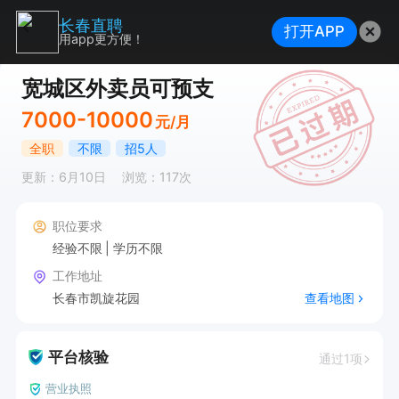
长春直聘
打开APP
用app更方便！
宽城区外卖员可预支
7000-10000
元/月
全职
不限
招5人
更新：6月10日
浏览：117次
职位要求
经验不限
学历不限
工作地址
长春市凯旋花园
查看地图
平台核验
通过1项
营业执照