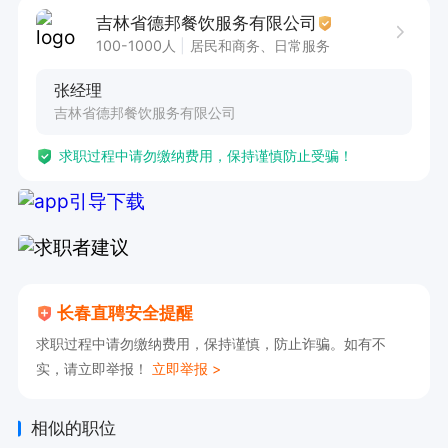
【工作时间】

吉林省德邦餐饮服务有限公司
工作时间可控，提前打招呼即可安排轮休。

100-1000人
居民和商务、日常服务
每天工作8小时即可。10:00-13:30;17:00-20:00
张经理
（注：此时间段为必须在岗时间，其它时间可自主
吉林省德邦餐饮服务有限公司
安排吃饭，休息等）

求职过程中请勿缴纳费用，保持谨慎防止受骗！
【薪资福利】  

- 综合薪资：月工资8000-10000,肯干多劳多得。
工资月结可预支，每月开两次工资

单量提成，新人奖金，线上活动，全勤奖，工龄
长春直聘安全提醒
奖，冲单奖，星级补助，距离补贴

求职过程中请勿缴纳费用，保持谨慎，防止诈骗。如有不
实，请立即举报！
立即举报 >
【配送区域】

宽城，卫星广场，朝阳，南关，高新，
相似的职位