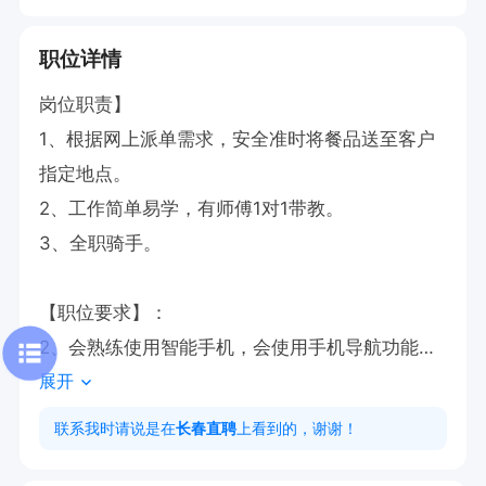
职位详情
岗位职责】  

1、根据网上派单需求，安全准时将餐品送至客户
指定地点。

2、工作简单易学，有师傅1对1带教。

3、全职骑手。

【职位要求】：

2、会熟练使用智能手机，会使用手机导航功能；

展开
3、踏实肯干、吃苦耐劳；

4、会骑电动车；

联系我时请说是在
长春直聘
上看到的，谢谢！