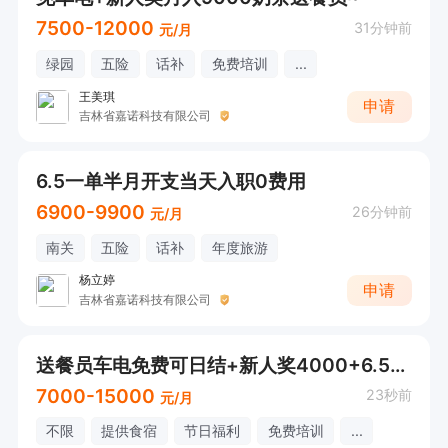
7500-12000
31分钟前
元/月
绿园
五险
话补
免费培训
...
王美琪
申请
吉林省嘉诺科技有限公司
6.5一单半月开支当天入职0费用
6900-9900
26分钟前
元/月
南关
五险
话补
年度旅游
杨立婷
申请
吉林省嘉诺科技有限公司
送餐员车电免费可日结+新人奖4000+6.5平推单价
7000-15000
23秒前
元/月
不限
提供食宿
节日福利
免费培训
...