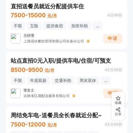
直招送餐员就近分配提供车住
7500-15000
4分钟前
元/月
不限
五险
提供食宿
加班补助
...
王经理
申请
上海瑆伙餐饮管理有限公司长春分公司
站点直招0元入职/提供车电/住宿/可预支
8500-9500
42分钟前
元/月
不限
年底双薪
交通补助
周末双休
...
张女士
申请
吉林省亿晟配送服务有限公司
收藏
周结免车电-送餐员全长春就近分配~
分享
7500-12000
42分钟前
元/月