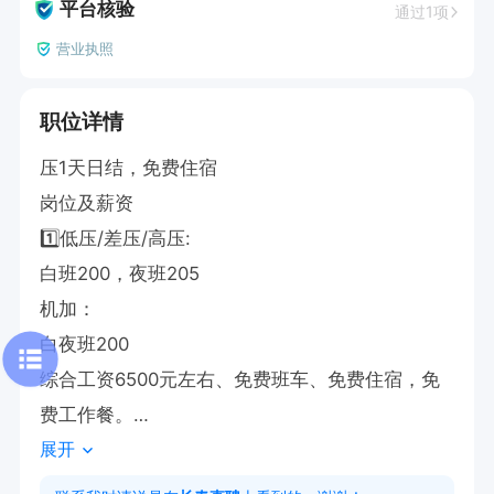
平台核验
通过1项
营业执照
职位详情
压1天日结，免费住宿

岗位及薪资

1️⃣低压/差压/高压:

白班200，夜班205

机加：

白夜班200

综合工资6500元左右、免费班车、免费住宿，免
费工作餐。

展开
☑️要求：精力饱满、有责任心、爱岗敬业、适应两
班倒。
