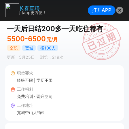
长春直聘
打开APP
用app更方便！
一天后日结200多一天吃住都有
5500-6500
元/月
全职
宽城
招100人
更新：5月25日
浏览：219次
职位要求
经验不限
学历不限
工作福利
免费培训
晋升空间
工作地址
宽城中山大街6