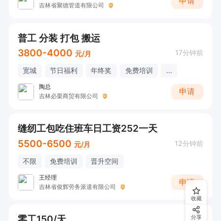
申请
吉林省聚德管道有限公司
普工 分装 打包 搬运
3800-4000
17分钟前
元/月
宽城
节日福利
年终奖
免费培训
...
陶总
申请
吉林必栗商贸有限公司
缝纫工包吃住班车日工资252一天
5500-6500
12分钟前
元/月
不限
免费培训
晋升空间
王经理
申请
吉林省俊辉劳务派遣有限公司
收藏
零工150/天
分享