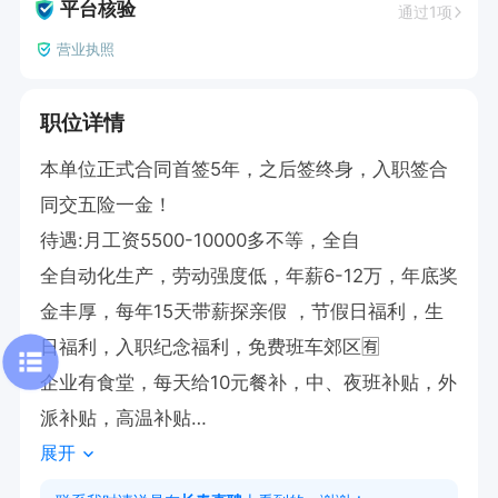
平台核验
通过1项
营业执照
职位详情
本单位正式合同首签5年，之后签终身，入职签合
同交五险一金！

待遇:月工资5500-10000多不等，全自

全自动化生产，劳动强度低，年薪6-12万，年底奖
金丰厚，每年15天带薪探亲假 ，节假日福利，生
日福利，入职纪念福利，免费班车郊区🈶

企业有食堂，每天给10元餐补，中、夜班补贴，外
派补贴，高温补贴

展开
公寓式住宿，独立卫浴，24h热水

入职有体检，当月报销（100元），试用期3-6个