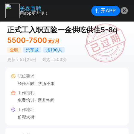
长春直聘
打开APP
用app更方便！
正式工入职五险一金供吃供住5-8q
5500-7500
元/月
全职
汽车城
招100人
更新：5月25日
浏览：503次
职位要求
经验不限
学历不限
工作福利
免费培训
晋升空间
工作地址
前程大街