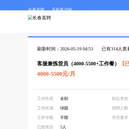
长春直聘
手机客户端
刷新时间：2026-05-19 04:53
已有314人查
客服兼拣货员（4000-5500+工作餐）
【
4000-5500元/月
工作性质
全职
职位类别
工作区域
绿园
招聘人数
工作年限
不限
学历要求
已投简历
5人