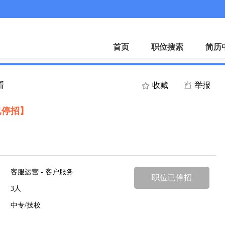
首页
职位搜索
简历
看
收藏
举报
已停招】
客服运营 - 客户服务
职位已停招
3人
中专/技校