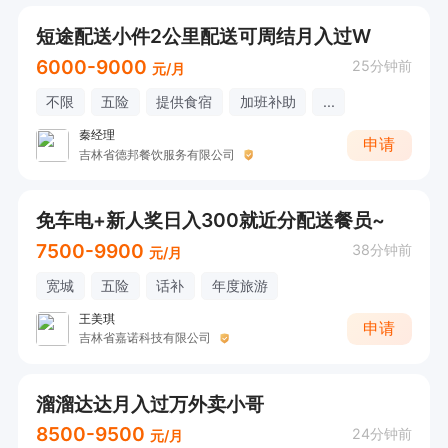
短途配送小件2公里配送可周结月入过W
6000-9000
25分钟前
元/月
不限
五险
提供食宿
加班补助
...
秦经理
申请
吉林省德邦餐饮服务有限公司
免车电+新人奖日入300就近分配送餐员~
7500-9900
38分钟前
元/月
宽城
五险
话补
年度旅游
王美琪
申请
吉林省嘉诺科技有限公司
溜溜达达月入过万外卖小哥
8500-9500
24分钟前
元/月