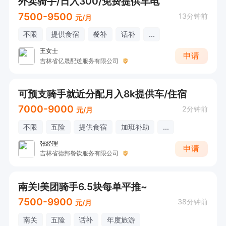
外卖骑手/日入300/免费提供车电
7500-9500
13分钟前
元/月
不限
提供食宿
餐补
话补
...
王女士
申请
吉林省亿晟配送服务有限公司
可预支骑手就近分配月入8k提供车/住宿
7000-9000
2分钟前
元/月
不限
五险
提供食宿
加班补助
...
张经理
申请
吉林省德邦餐饮服务有限公司
南关I美团骑手6.5块每单平推~
7500-9900
38分钟前
元/月
南关
五险
话补
年度旅游