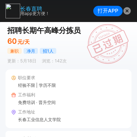
长春直聘
打开APP
用app更方便！
招聘长期午高峰分拣员
60
元/天
兼职
净月
招1人
更新：5月18日
浏览：142次
职位要求
经验不限
学历不限
工作福利
免费培训
晋升空间
工作地址
长春工业信息人文学院