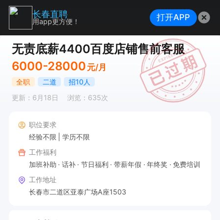
长春直聘
打开APP
用app更方便！
无责底薪4400百度店铺售前客服
6000-28000
元/月
全职
二道
招10人
更新：6月18日
浏览：635次
职位要求
经验不限
学历不限
工作福利
加班补助
话补
节日福利
带薪年假
年终奖
免费培训
工作地址
长春市二道区亚泰广场A座1503