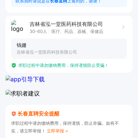
联系我时请说是在
长春直聘
上看到的，谢谢！
薪资构架：

(7)皮肤病品售前4000(含700满勤)+400全勤+提
吉林省泓一堂医药科技有限公司
成3%~12%+叠加奖金

30-60人
医疗、药品、器械、保健品
(8)可接受小白，有人带有话术有培训有工作流程
钱姗
指导
吉林省泓一堂医药科技有限公司
求职过程中请勿缴纳费用，保持谨慎防止受骗！
长春直聘安全提醒
求职过程中请勿缴纳费用，保持谨慎，防止诈骗。如有不
实，请立即举报！
立即举报 >