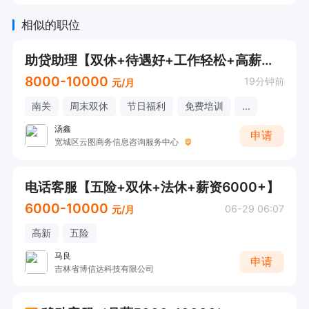
相似的职位
助贷助理【双休+待遇好+工作轻松+高薪资+有无经验均可】
8000-10000
19分钟前
元/月
南关
周末双休
节日福利
免费培训
...
汤鑫
申请
宽城区云图商务信息咨询服务中心
电话客服【五险+双休+法休+薪资6000+】
6000-10000
06-29 06:07
元/月
高新
五险
马良
申请
吉林省博信达科技有限公司