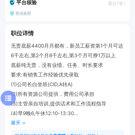
平台核验
通过1项
营业执照
职位详情
无责底薪4400月月都有，新员工薪资第1个月可达
6千左右,第2个月8千左右,第3个月可挣1万以上

底薪纯无责，没有业绩、任务、时长要求

要求:有销售工作经验优先录取

(1)公司长白坐班(CID,A转A)

(2)所有资源公司提供，费用公司承担

(3)主管亲自培训,提供话术和工作流程指导

(4)早9晚6,午休12:10-13:30

展开
(5)每个月15号开支，公司不收取任何费用

(6)不限性别学历经验专业
