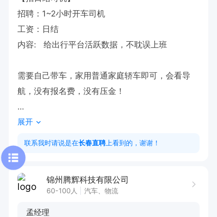
招聘：1~2小时开车司机

工资：日结

内容:   给出行平台活跃数据，不耽误上班

需要自己带车，家用普通家庭轿车即可，会看导
航，没有报名费，没有压金！

展开
工作时间自选

白天晚上都可以，按照自己的时间定

联系我时请说是在
长春直聘
上看到的，谢谢！
①工资240元2小时左右 当天结算，自己所在城区
30公里

锦州腾辉科技有限公司
②工资180元，1小时左右，15公里

60-100人
汽车、物流
③没有报名费，没有押金费

孟经理