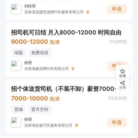
刘经理
申请
吉林省迅捷优选网约车服务有限公司
招司机可日结 月入8000-12000 时间自由
9000-12000
31分钟前
元/月
绿园
免费培训
经理
申请
吉林省鑫淇网约车有限公司
收藏
招个体送货司机（不装不卸）薪资7000--10000
分享
7000-10000
55分钟前
元/月
宽城
晋升空间
经理
申请
吉林省屹扬汽车服务有限公司