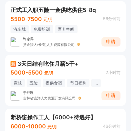
正式工入职五险一金供吃供住5-8q
5500-7500
56分钟前
元/月
汽车城
免费培训
晋升空间
许忠库
申请
赏金猎人(长春)人力资源有限公司
3天日结有吃住月薪5千+
新
5000-5500
2小时前
元/月
宽城
五险
提供食宿
节日福利
...
于经理
申请
吉林省吉洋人力资源开发有限公司
断桥窗操作工人【6000+待遇好】
6000-10000
46分钟前
元/月