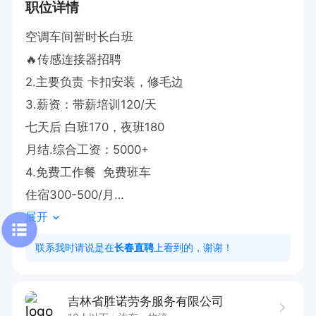
职位详情
空调车间暂时长白班

🔥传感连接器招聘

2.主要负责 卡扣安装，修毛边

3.薪资：带薪培训120/天

七天后 白班170，夜班180

月结.综合工资：5000+

4.免费工作餐  免费班车 

住宿300-500/月

展开
6.入职保险 100 ，三个月内体检报告。

位置:南关区金城街.
联系我时请说是在
长春直聘
上看到的，谢谢！
吉林省胜诺劳务服务有限公司