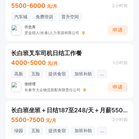
5500-6000
2小时前
元/月
汽车城
免费培训
晋升空间
许忠库
申请
赏金猎人(长春)人力资源有限公司
长白班叉车司机日结工作餐
4000-5000
1小时前
元/月
高新
五险
提供食宿
加班补助
...
张经理
申请
长春市大众物流装配有限责任公司
长白班坐班＋日结187至248/天＋月薪5500加电子厂
5500-7500
3小时前
元/月
绿园
五险
提供食宿
加班补助
...