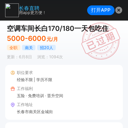
长春直聘
打开APP
用app更方便！
空调车间长白170/180一天包吃住
5000-6000
元/月
全职
南关
招20人
更新：6月8日
浏览：1094次
职位要求
经验不限
学历不限
工作福利
五险
免费培训
晋升空间
工作地址
长春市南关区金城街