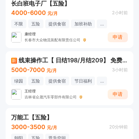
长白班电子厂【五险】
4000-6000
2小时前
元/月
不限
五险
提供食宿
加班补助
...
康经理
申请
长春市大众物流装配有限责任公司
线束操作工【 日结198/月结209】 免费吃住
新
5000-7000
3小时前
元/月
绿园
五险
提供食宿
节日福利
...
王经理
申请
吉林省众晟汽车零部件有限公司
万能工【五险】
3000-3500
20分钟前
元/月
朝阳
五险
晋升空间