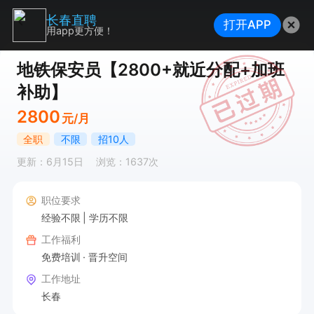
长春直聘
打开APP
用app更方便！
地铁保安员【2800+就近分配+加班
补助】
2800
元/月
全职
不限
招10人
更新：6月15日
浏览：1637次
职位要求
经验不限
学历不限
工作福利
免费培训
晋升空间
工作地址
长春