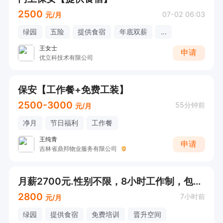
2500
07-02 06:03
元/月
绿园
五险
提供食宿
年底双薪
...
王女士
申请
优立科技术有限公司
保安【工作餐+免费工装】
2500-3000
55分钟前
元/月
净月
节日福利
工作餐
王纯青
申请
吉林省鼎邦物业服务有限公司
月薪2700元.性别不限，8小时工作制，包吃包住
2800
7小时前
元/月
绿园
提供食宿
免费培训
晋升空间