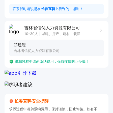
3. 责任心强，具备较强的沟通能力和应急处理能
联系我时请说是在
长春直聘
上看到的，谢谢！
力

工作时间：

吉林省信优人力资源有限公司
早8点到次日早8点，上24小时休48小时，三班
10-30人
城建、房产、建材、装潢
倒，每个月上10天休20天

郑经理
无任何收费，免费提供工装
吉林省信优人力资源有限公司
求职过程中请勿缴纳费用，保持谨慎防止受骗！
长春直聘安全提醒
求职过程中请勿缴纳费用，保持谨慎，防止诈骗。如有不