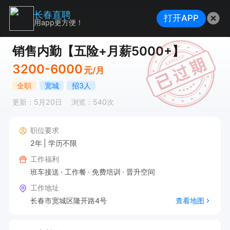
长春直聘
打开APP
用app更方便！
销售内勤【五险+月薪5000+】
3200-6000
元/月
全职
宽城
招3人
更新：5月20日
浏览：540次
职位要求
2年
学历不限
工作福利
班车接送
工作餐
免费培训
晋升空间
工作地址
长春市宽城区隆开路4号
查看地图