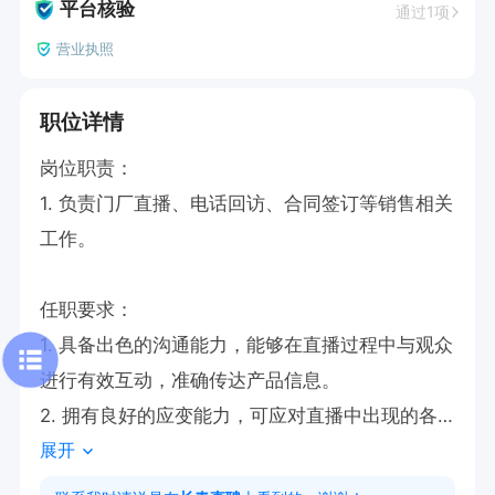
平台核验
通过1项
营业执照
职位详情
岗位职责：

1. 负责门厂直播、电话回访、合同签订等销售相关
工作。

任职要求：

1. 具备出色的沟通能力，能够在直播过程中与观众
进行有效互动，准确传达产品信息。

2. 拥有良好的应变能力，可应对直播中出现的各
展开
种突发状况。

3. 语言表达流畅自然，吐字清晰标准，确保直播