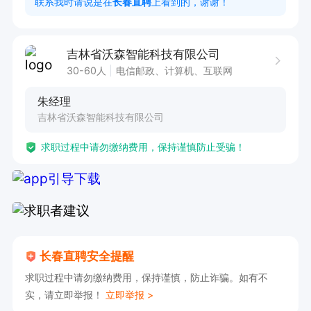
联系我时请说是在
长春直聘
上看到的，谢谢！
效果。

4. 拥有销售经验者优先考虑，有助于更好地推动
吉林省沃森智能科技有限公司
直播销售工作。

30-60人
电信邮政、计算机、互联网
朱经理
薪资福利：提供无责底薪+提成+奖金，缴纳五
吉林省沃森智能科技有限公司
险。工作期间提供班车接送、工作餐以及免费培
求职过程中请勿缴纳费用，保持谨慎防止受骗！
训，职业发展空间广阔。
长春直聘安全提醒
求职过程中请勿缴纳费用，保持谨慎，防止诈骗。如有不
实，请立即举报！
立即举报 >