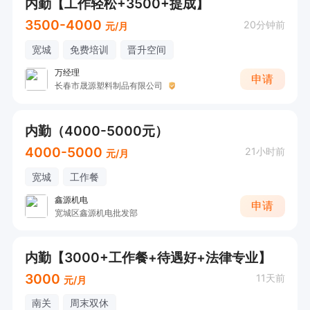
内勤【工作轻松+3500+提成】
3500-4000
20分钟前
元/月
宽城
免费培训
晋升空间
万经理
申请
长春市晟源塑料制品有限公司
内勤（4000-5000元）
4000-5000
21小时前
元/月
宽城
工作餐
鑫源机电
申请
宽城区鑫源机电批发部
内勤【3000+工作餐+待遇好+法律专业】
3000
11天前
元/月
南关
周末双休